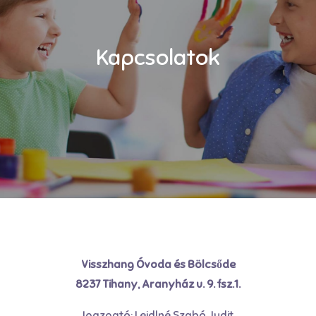
Kapcsolatok
Visszhang Óvoda és Bölcsőde
8237 Tihany, Aranyház u. 9. fsz.1.
Igazgató: Leidlné Szabó Judit