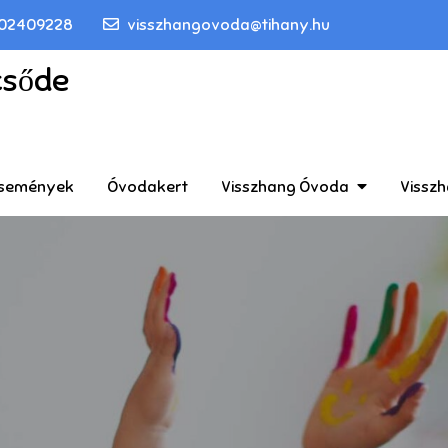
02409228
visszhangovoda@tihany.hu
csőde
 események
Óvodakert
Visszhang Óvoda
Vissz