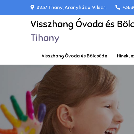
Skip
8237 Tihany, Aranyház u. 9. fsz.1.
+363
to
content
Visszhang Óvoda és Böl
Tihany
Visszhang Óvoda és Bölcsőde
Hírek,